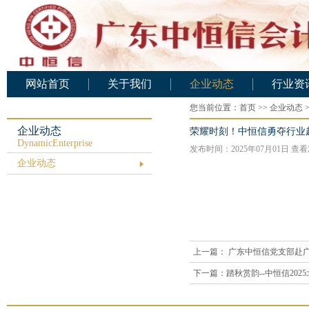
网站首页
关于我们
企业动态
行业资
公司概况
您当前位置：
企业动态
首页
>>
企业动态
行业资
公司架构
企业动态
荣耀时刻！中恒信勇夺行业
DynamicEnterprise
发布时间：2025年07月01日 查
人力资源
企业动态
基础设施
公司文化
业务范围
资质证书
上一篇：
广东中恒信党支部赴广
服务承诺
下一篇：
踏秋赏韵--中恒信20
公司业绩