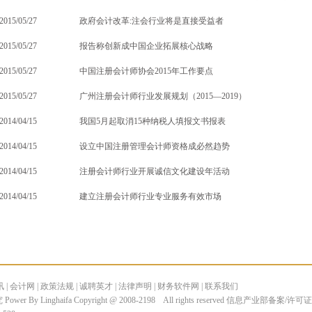
部”公示
2015/05/27
政府会计改革:注会行业将是直接受益者
2015/05/27
报告称创新成中国企业拓展核心战略
2015/05/27
中国注册会计师协会2015年工作要点
2015/05/27
广州注册会计师行业发展规划（2015—2019）
2014/04/15
我国5月起取消15种纳税人填报文书报表
2014/04/15
设立中国注册管理会计师资格成必然趋势
2014/04/15
注册会计师行业开展诚信文化建设年活动
2014/04/15
建立注册会计师行业专业服务有效市场
讯
|
会计网
|
政策法规
|
诚聘英才
|
法律声明
|
财务软件网
|
联系我们
inghaifa Copyright @ 2008-2198 All rights reserved 信息产业部备案/许可