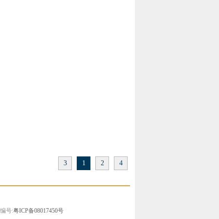
3
1
2
4
证编号:
粤ICP备08017450号