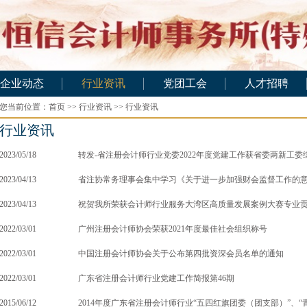
企业动态
行业资讯
党团工会
人才招聘
您当前位置：
企业动态
首页
>>
行业资讯
行业资讯
>>
行业资讯
党团工会
招聘信息
行业资讯
应聘注师
应聘助理
2023/05/18
转发-省注册会计师行业党委2022年度党建工作获省委两新工委
应聘实习
2023/04/13
省注协常务理事会集中学习《关于进一步加强财会监督工作的
2023/04/13
祝贺我所荣获会计师行业服务大湾区高质量发展案例大赛专业
2022/03/01
广州注册会计师协会荣获2021年度最佳社会组织称号
2022/03/01
中国注册会计师协会关于公布第四批资深会员名单的通知
2022/03/01
广东省注册会计师行业党建工作简报第46期
2015/06/12
2014年度广东省注册会计师行业“五四红旗团委（团支部）”、“