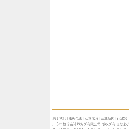
关于我们
|
服务范围
|
证券投资
|
企业新闻
|
行业资
广东中恒信会计师务所有限公司 版权所有 侵权必究 Power By L