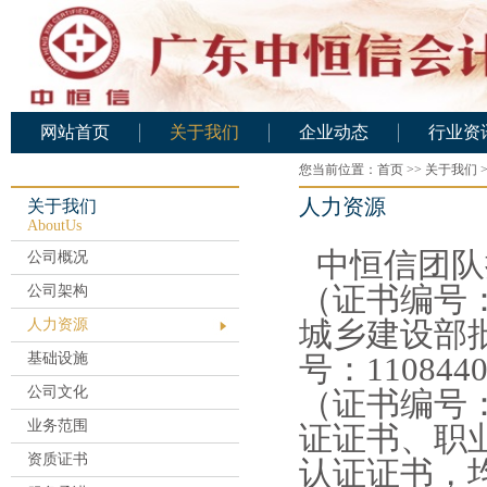
网站首页
关于我们
企业动态
行业资
公司概况
您当前位置：
企业动态
首页
>>
关于我们
行业资
人力资源
公司架构
关于我们
AboutUs
人力资源
中恒信团队
公司概况
基础设施
（证书编号：
公司架构
公司文化
人力资源
城乡建设部
业务范围
基础设施
号：11084
资质证书
公司文化
（证书编号：
服务承诺
业务范围
证证书、职
公司业绩
资质证书
认证证书，