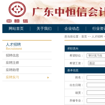
网站首页
关于我们
企业动态
行业资
公司概况
您当前位置：
企业动态
首页
>>
人才招聘
行业资
公司架构
人才招聘
Recruitment
求职意向
人力资源
招聘信息
希望职位：
基础设施
应聘注师
希望工资：
公司文化
应聘助理
基本信息
业务范围
应聘实习
姓名：
资质证书
出生日期：
服务承诺
籍贯：
公司业绩
所修专业：