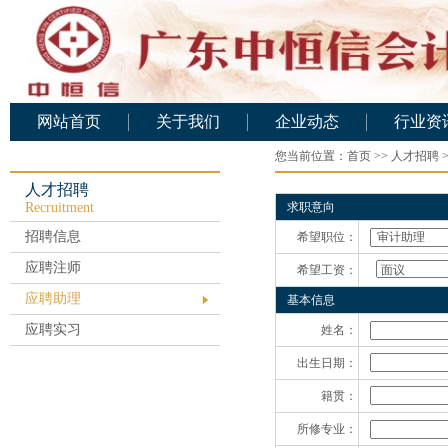
网站首页
关于我们
企业动态
行业资
公司概况
您当前位置：
企业动态
首页
>>
人才招聘
行业资
公司架构
人才招聘
Recruitment
求职意向
人力资源
招聘信息
希望职位：
基础设施
应聘注师
希望工资：
公司文化
应聘助理
基本信息
业务范围
应聘实习
姓名：
资质证书
出生日期：
服务承诺
籍贯：
公司业绩
所修专业：