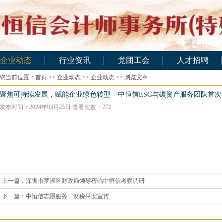
企业动态
行业资讯
党团工会
人才招聘
您当前位置：
企业动态
首页
>>
企业动态
行业资讯
>>
企业动态
>> 浏览文章
党团工会
招聘信息
应聘注师
聚焦可持续发展，赋能企业绿色转型---中恒信ESG与碳资产服务团队首
发布时间：2024年03月25日 查看次数：
272
应聘助理
应聘实习
上一篇：
深圳市罗湖区财政局领导莅临中恒信考察调研
下一篇：
中恒信志愿服务—财税平安宣传