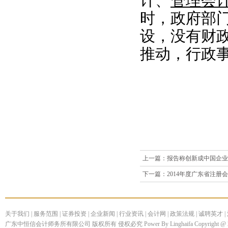
计、
管理会
时，政府部
设，没有财
推动，行政
上一篇：
报告称创新成中国企业
下一篇：
2014年度广东省注册
部”公示
关于我们
|
服务范围
|
证券投资
|
企业新闻
|
行业资讯
|
会计网
|
政策法规
|
诚聘英才
|
广东中恒信会计师务所有限公司 版权所有 侵权必究 Power By Linghaifa Copyright @ 200