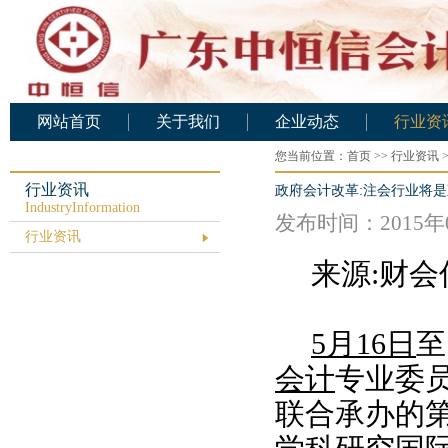
网站首页
关于我们
企业动态
行业资
公司概况
您当前位置：
企业动态
首页
>>
行业资讯
行业资
公司架构
行业资讯
政府会计改革:注会行业将
IndustryInformation
人力资源
发布时间：2015年
行业资讯
基础设施
来源:财
公司文化
业务范围
5月16日
至
资质证书
会计
专业委
服务承诺
公司业绩
联合承办的第