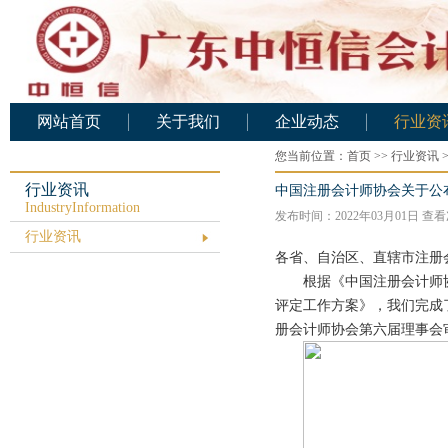
网站首页
关于我们
企业动态
行业资
公司概况
您当前位置：
企业动态
首页
>>
行业资讯
行业资
公司架构
行业资讯
中国注册会计师协会关于公
IndustryInformation
发布时间：2022年03月01日 查
人力资源
行业资讯
基础设施
各省、自治区、直辖市注册
公司文化
根据《中国注册会计师协
评定工作方案》，我们完成
业务范围
册会计师协会第六届理事会
资质证书
服务承诺
公司业绩