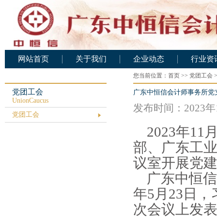
网站首页
关于我们
企业动态
行业资
公司概况
您当前位置：
企业动态
首页
>>
党团工会
行业资
公司架构
党团工会
广东中恒信会计师事务所党
UnionCaucus
人力资源
发布时间：2023年
党团工会
基础设施
2023年1
公司文化
部、广东工
业务范围
议室开展党
资质证书
广东中恒信会
服务承诺
年5月23日
公司业绩
次会议上发