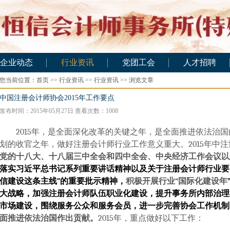
企业动态
行业资讯
党团工会
人才招聘
您当前位置：
企业动态
首页
>>
行业资讯
行业资讯
>>
行业资讯
>> 浏览文章
党团工会
招聘信息
应聘注师
中国注册会计师协会2015年工作要点
发布时间：2015年05月27日 查看次数：
1008
应聘助理
应聘实习
2015
年，是全面深化改革的关键之年，是全面推进依法治国
划的收官之年，做好注册会计师行业工作意义重大。
2015
年
中注
党的十八大、十八届三中全会和四中全会、中央经济工作会议以
落实习近平总书记系列重要讲话精神以及关于注册会计师行业要
信建设这条主线”的重要批示精神，
积极开展行业“国际化建设年
大战略，加强注册会计师队伍职业化建设，提升事务所内部治理
市场建设，围绕服务公众和服务会员，进一步完善协会工作机制
面推进依法治国作出贡献。
2015
年，重点做好以下工作
：