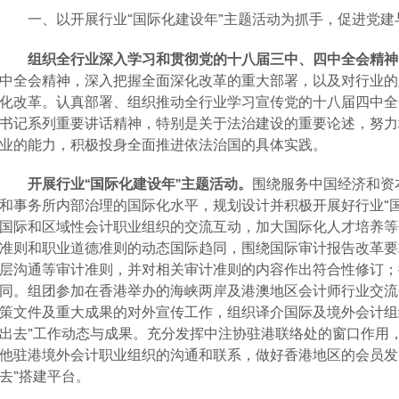
一、以开展行业“国际化建设年”主题活动为抓手，促进党建
组织全行业深入学习和贯彻党的十八届三中、四中全会精神
中全会精神，深入把握全面深化改革的重大部署，以及对行业的
化改革。认真部署、组织推动全行业学习宣传党的十八届四中全
书记系列重要讲话精神，特别是关于法治建设的重要论述，努力
业的能力，积极投身全面推进依法治国的具体实践。
开展行业“国际化建设年”主题活动。
围绕服务中国经济和资
和事务所内部治理的国际化水平，规划设计并积极开展好行业“
国际和区域性会计职业组织的交流互动，加大国际化人才培养等
准则和职业道德准则的动态国际趋同，围绕国际审计报告改革要
层沟通等审计准则，并对相关审计准则的内容作出符合性修订；
同。组团参加在香港举办的海峡两岸及港澳地区会计师行业交流
策文件及重大成果的对外宣传工作，组织译介国际及境外会计组
出去”工作动态与成果。充分发挥
中注协驻港联络处的
窗口作用
他驻港境外会计职业组织的沟通和联系，做好香港地区的会员发
去”搭建平台。