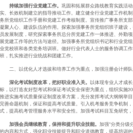
持续加强行业党建工作。
巩固和拓展群众路线教育实践活动
实、长效机制建立的指导推动工作。
建立健全行业党建工作机制
务所党组织工作手册和党建工作考核制度。宣传推广事务所支部
凝聚人心、建设队伍的作用。探索加强事务所党组织班子建设，
员发展制度，研究探索事务所总分所党建工作一体推进、外勤项
展党建工作等的方法与途径。加强事务所党组织书记和行业党组
业党校班和各类党务培训班。做好行业代表人士的服务协调工作
班，扎实推进行业统战和团建工作。
二、以优化人才选拔和培养工作为重点，加强注册会计师队
深化考试制度改革，把好职业准入关。
以体现专业人才成长
标，以打造友好型考试和保证考试安全保密为重点，组织实施
20
推进实施考试质量保证制度改革方案，充分发挥考试大纲纲举目
完善命题机制，保证和提高考试质量。引入机考服务竞争机制，
式，提高机考管理服务水平和安全性。加强考试科目互免研究，
加强会员继续教育，保持和提升职业技能。
加强“分类分级
的内容和方式，强化职业技能提升和职业道德教育，提高培训的