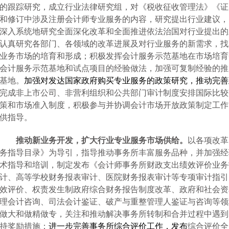
的跟踪研究，
成立行业法律研究组，对《税收征收管理法》《证
和修订中涉及注册会计师专业服务的内容，研究提出行业建议，
深入系统地研究全面深化改革和全面推进依法治国对行业提出的
认真研究各部门、各领域的改革进展及对行业服务的新需求，找
业务市场的培育和形成；积极发挥会计服务示范基地在市场培育
会计服务示范基地和试点项目的经验做法，加强可复制经验的推
基地。
加强对发达国家政府购买专业服务的政策研究，推动完善
完成非上市公司、非营利组织和公共部门审计制度安排国际比较
策和市场准入制度，积极参与并协调会计市场开放政策制定工作
供指导。
推动新业务开发，扩大行业专业服务市场供给。
以各项改革
务指导目录》为导引，指导推动事务所丰富服务品种，并加强经
术指导和培训，
制定发布《会计师事务所财政支出绩效评价业务
计、高等学校财务报表审计、医院财务报表审计等专项审计指引
效评价、权责发生制政府综合财务报告制度改革、政府和社会资
理会计咨询、司法会计鉴证、破产与重整管理人鉴证与咨询等领
做大和做精做专，关注和推动解决事务所转制和合并过程中遇到
持奖励措施；
进一步完善事务所综合评价工作，发布
综合评价全